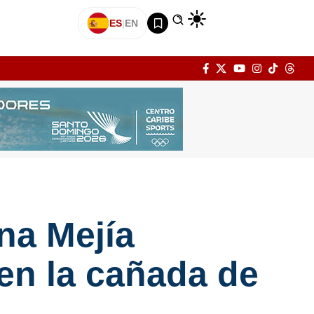
ES
|
EN
ina Mejía
en la cañada de