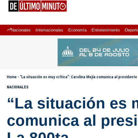
Nacionales
Internacionales
Economía
Entretenimiento
Deport
Home
-
“La situación es muy crítica”: Carolina Mejía comunica al president
NACIONALES
“La situación es 
comunica al pres
La 800ta