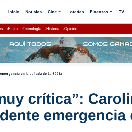
Inicio
Noticias
Cine
Loterías
Finanzas
TV
es
Estilo
Tecnología
Historia
Opinión
e emergencia en la cañada de La 800ta
muy crítica”: Carol
idente emergencia 