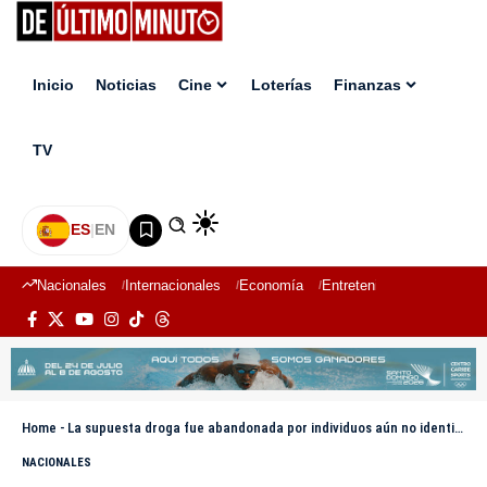
Inicio
Noticias
Cine
Loterías
Finanzas
TV
ES
|
EN
Nacionales
Internacionales
Economía
Entretenimiento
Deport
Home
-
La supuesta droga fue abandonada por individuos aún no identificados
NACIONALES