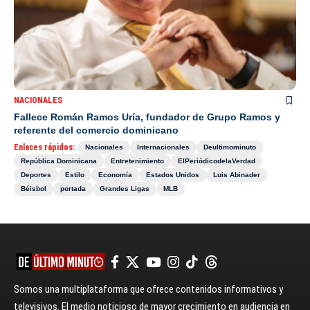
NACIONALES
Fallece Román Ramos Uría, fundador de Grupo Ramos y
referente del comercio dominicano
Enlaces rápidos:
Nacionales
Internacionales
Deultimominuto
República Dominicana
Entretenimiento
ElPeriódicodelaVerdad
Deportes
Estilo
Economía
Estados Unidos
Luis Abinader
Béisbol
portada
Grandes Ligas
MLB
Somos una multiplataforma que ofrece contenidos informativos y
televisivos. El medio noticioso de mayor crecimiento en audiencia en