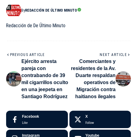
By
REDACCIÓN DE ÚLTIMO MINUTO
Redacción de De Último Minuto
PREVIOUS ARTICLE
NEXT ARTICLE
Ejército arresta
Comerciantes y
pareja con
residentes de la Av.
contrabando de 39
Duarte respaldan
mil cigarrillos oculto
operativos de
en una jeepeta en
Migración contra
Santiago Rodríguez
haitianos ilegales
Facebook
X
Like
Follow
Instagram
Youtube