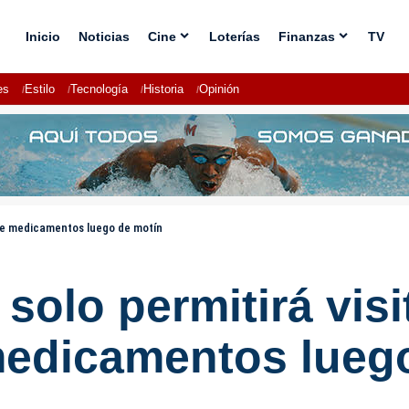
Inicio
Noticias
Cine
Loterías
Finanzas
TV
es
Estilo
Tecnología
Historia
Opinión
 de medicamentos luego de motín
 solo permitirá vis
medicamentos lueg