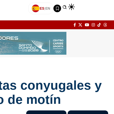
ES
|
EN
itas conyugales y
o de motín