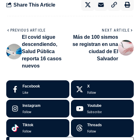
Share This Article
PREVIOUS ARTICLE
NEXT ARTICLE
El covid sigue
Más de 100 sismos
descendiendo,
se registran en una
Salud Pública
ciudad de El
reporta 16 casos
Salvador
nuevos
Facebook
X
Like
Follow
Instagram
Youtube
Follow
Subscribe
Tiktok
Threads
Follow
Follow