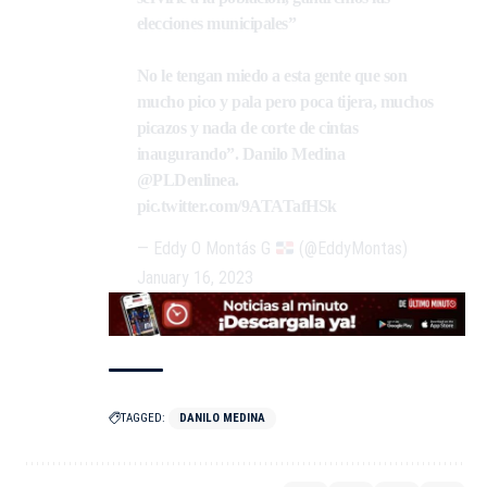
elecciones municipales”
No le tengan miedo a esta gente que son
mucho pico y pala pero poca tijera, muchos
picazos y nada de corte de cintas
inaugurando”. Danilo Medina
@PLDenlinea
.
pic.twitter.com/9ATATafHSk
— Eddy O Montás G
(@EddyMontas)
January 16, 2023
TAGGED:
DANILO MEDINA