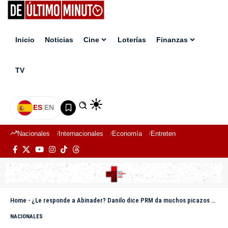
Inicio
Noticias
Cine
Loterías
Finanzas
TV
ES
|
EN
Nacionales
Internacionales
Economía
Entretenimiento
Deport
Home
-
¿Le responde a Abinader? Danilo dice PRM da muchos picazos pero no inaugura
NACIONALES