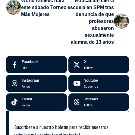
World Athletic hará
Educación cierra
este sábado Torneo
escuela en SPM tras
Más Mujeres
denuncia de que
profesores
abusaron
sexualmente
alumna de 13 años
Facebook
X
Like
Follow
Instagram
Youtube
Follow
Subscribe
Tiktok
Threads
Follow
Follow
¡Suscríbete a nuestro boletín para recibir nuestros