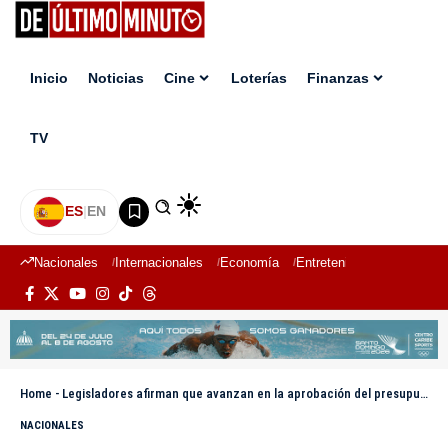
Inicio
Noticias
Cine
Loterías
Finanzas
TV
ES
|
EN
Nacionales
Internacionales
Economía
Entretenimiento
Deport
Home
-
Legisladores afirman que avanzan en la aprobación del presupuesto 2025
NACIONALES