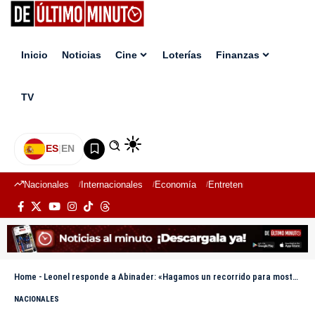
Inicio
Noticias
Cine
Loterías
Finanzas
TV
ES
|
EN
Nacionales
Internacionales
Economía
Entretenimiento
Deport
Home
-
Leonel responde a Abinader: «Hagamos un recorrido para mostrarle la realidad del país»
NACIONALES