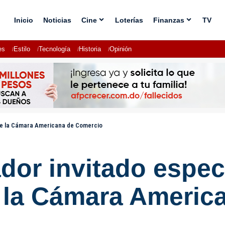
Inicio
Noticias
Cine
Loterías
Finanzas
TV
es
Estilo
Tecnología
Historia
Opinión
s de la Cámara Americana de Comercio
ador invitado espec
e la Cámara Americ