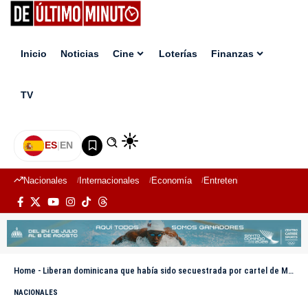
Inicio
Noticias
Cine
Loterías
Finanzas
TV
ES
|
EN
Nacionales
Internacionales
Economía
Entretenimiento
Deport
Home
-
Liberan dominicana que había sido secuestrada por cartel de México
NACIONALES