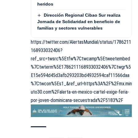
heridos
Dirección Regional Cibao Sur realiza
Jornada de Solidaridad en beneficio de
familias y sectores vulnerables
https://twitter.com/AlertasMundial/status/1786211
168933032406?
ref_src=twsrc%5Etfw%7Ctwcamp%5Etweetembed
%7Ctwterm%5E1786211168933032406%7Ctwgr%5
E15e594d45d3afb293203bd4932594caf11566daa
%7Ctwcon%5Es1_&ref_url=https%3A%2F%2Fmx.min
uto30.com%2Falerta-en-mexico-cartel-exige-feria-
por-joven-dominicana-secuestrada%2F5183%2F