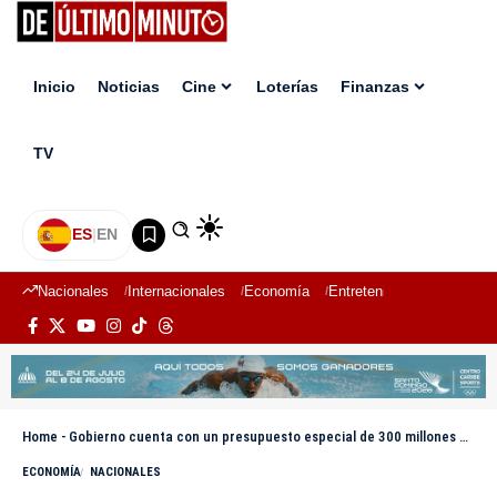
Inicio
Noticias
Cine
Loterías
Finanzas
TV
ES
|
EN
Nacionales
Internacionales
Economía
Entretenimiento
Deport
Home
-
Gobierno cuenta con un presupuesto especial de 300 millones de dólares para hacerle frente a los desastres naturales
ECONOMÍA
NACIONALES