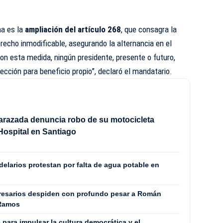
ma es la
ampliación del artículo 268
, que consagra la
recho inmodificable, asegurando la alternancia en el
Con esta medida, ningún presidente, presente o futuro,
ección para beneficio propio”, declaró el mandatario.
arazada denuncia robo de su motocicleta
Hospital en Santiago
elarios protestan por falta de agua potable en
presarios despiden con profundo pesar a Román
 Ramos
para impulsar la cultura democrática y el