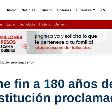
Inicio
Noticias
Cine
Loterías
Finanzas
TV
es
Estilo
Tecnología
Historia
Opinión
stitución proclamada hoy
ne fin a 180 años 
stitución proclam