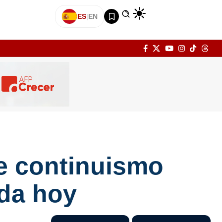
ES
|
EN
de continuismo
ada hoy