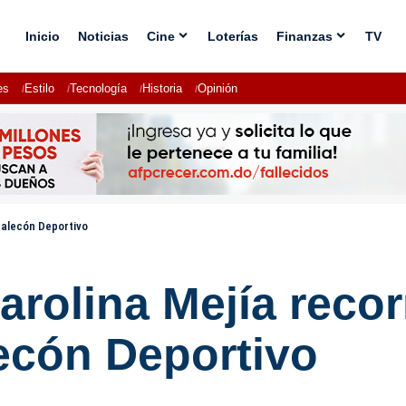
Inicio
Noticias
Cine
Loterías
Finanzas
TV
es
Estilo
Tecnología
Historia
Opinión
 Malecón Deportivo
arolina Mejía recor
lecón Deportivo