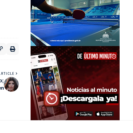
ARTICLE
o;
en