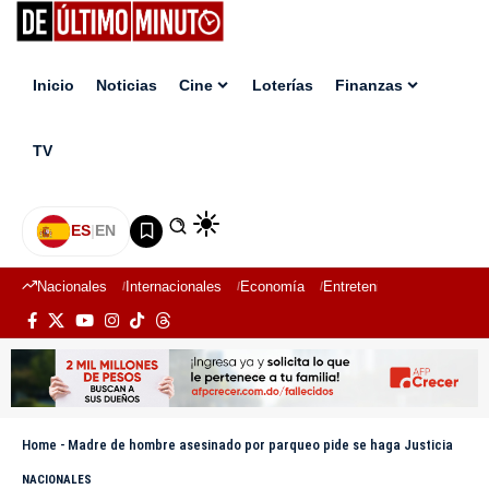
Inicio
Noticias
Cine
Loterías
Finanzas
TV
ES
|
EN
Nacionales
Internacionales
Economía
Entretenimiento
Deport
Home
-
Madre de hombre asesinado por parqueo pide se haga Justicia
NACIONALES