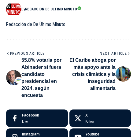
By
REDACCIÓN DE ÚLTIMO MINUTO
Redacción de De Último Minuto
PREVIOUS ARTICLE
NEXT ARTICLE
55.8% votaría por
El Caribe aboga por
Abinader si fuera
más apoyo ante la
candidato
crisis climática y la
presidencial en
inseguridad
2024, según
alimentaria
encuesta
Facebook
X
Like
Follow
Instagram
Youtube