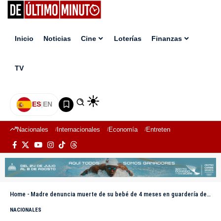
Inicio
Noticias
Cine
Loterías
Finanzas
TV
ES
|
EN
Nacionales
Internacionales
Economía
Entretenimiento
Deport
Home
-
Madre denuncia muerte de su bebé de 4 meses en guardería de San Isidro
NACIONALES