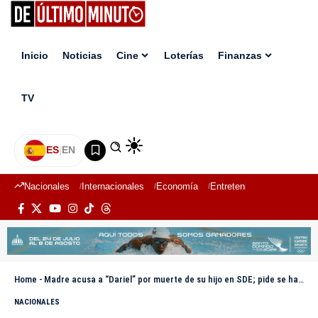
Inicio
Noticias
Cine
Loterías
Finanzas
TV
ES
|
EN
Nacionales
Internacionales
Economía
Entretenimiento
Deport
Home
-
Madre acusa a “Dariel” por muerte de su hijo en SDE; pide se haga justicia
NACIONALES