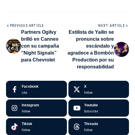
PREVIOUS ARTICLE
NEXT ARTICLE
Partners Ogilvy
Estilista de Yailin se
brilló en Cannes
pronuncia sobre
con su campaña
escándalo y
“Night Signals”
agradece a Bombón
para Chevrolet
Production por su
responsabilidad
Facebook
X
Like
Follow
Instagram
Youtube
Follow
Subscribe
Tiktok
Threads
Follow
Follow