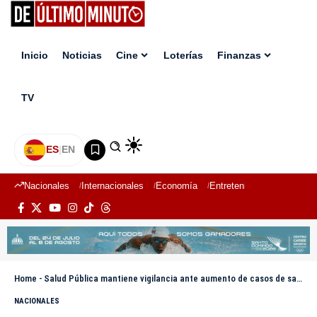
Inicio
Noticias
Cine
Loterías
Finanzas
TV
ES
|
EN
Nacionales
Internacionales
Economía
Entretenimiento
Deport
Home
-
Salud Pública mantiene vigilancia ante aumento de casos de sarampión en la región
NACIONALES