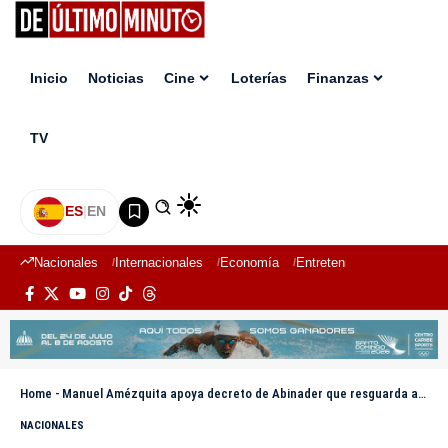
Inicio
Noticias
Cine
Loterías
Finanzas
TV
ES
|
EN
Nacionales
Internacionales
Economía
Entretenimiento
Deport
Home
-
Manuel Amézquita apoya decreto de Abinader que resguarda arroz dominicano
NACIONALES