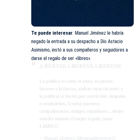
Te puede interesar
:
Manuel Jiménez le habría
negado la entrada a su despacho a Dío Astacio
Asimismo, instó a sus compañeros y seguidores a
darse el regalo de ser «libres».
¡LIBERTAD, LIBERTAD, LIBERTAD!
La política es como el amor, no puede
hacerse a la fuerza, ambas cosas (el amor y
la política) se hacen por convicción, simpatía
o sentimiento. A todos nuestros
compañeros/as, amigos, seguidores…dense
ustedes mismos el mejor regalo; ¡sean
LIBRES!
— Manuel Jiménez (@manueljimenezrd)