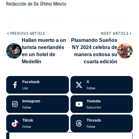
Redacción de De Último Minuto
PREVIOUS ARTICLE
NEXT ARTICLE
Hallan muerto a un
Plasmando Sueños
turista neerlandés
NY 2024 celebra de
en un hotel de
manera exitosa su
Medellín
cuarta edición
Facebook
X
Like
Follow
Instagram
Youtube
Follow
Subscribe
Tiktok
Threads
Follow
Follow