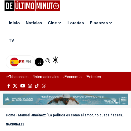
Inicio
Noticias
Cine
Loterías
Finanzas
TV
ES
|
EN
Nacionales
Internacionales
Economía
Entretenimiento
Deport
Home
-
Manuel Jiménez: “La política es como el amor, no puede hacerse a la fuerza”
NACIONALES