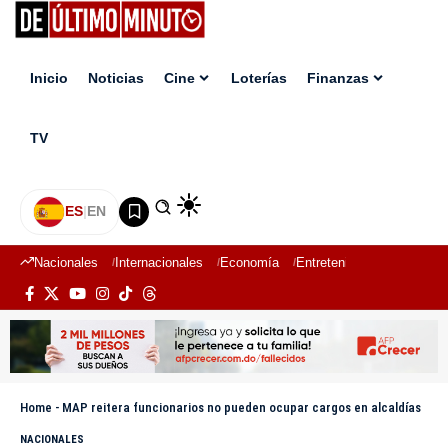
Inicio
Noticias
Cine
Loterías
Finanzas
TV
ES
|
EN
Nacionales
Internacionales
Economía
Entretenimiento
Deport
Home
-
MAP reitera funcionarios no pueden ocupar cargos en alcaldías
NACIONALES