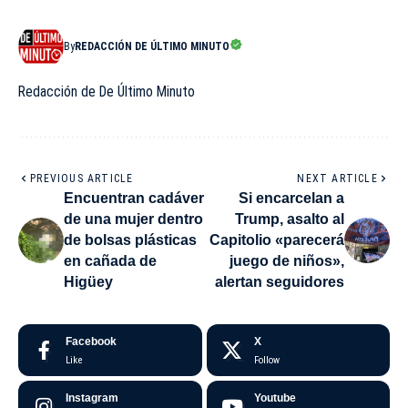
By
REDACCIÓN DE ÚLTIMO MINUTO
Redacción de De Último Minuto
PREVIOUS ARTICLE
NEXT ARTICLE
Encuentran cadáver
Si encarcelan a
de una mujer dentro
Trump, asalto al
de bolsas plásticas
Capitolio «parecerá
en cañada de
juego de niños»,
Higüey
alertan seguidores
Facebook
X
Like
Follow
Instagram
Youtube