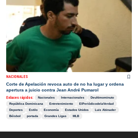
NACIONALES
Corte de Apelación revoca auto de no ha lugar y ordena
apertura a juicio contra Jean André Pumarol
Enlaces rápidos:
Nacionales
Internacionales
Deultimominuto
República Dominicana
Entretenimiento
ElPeriódicodelaVerdad
Deportes
Estilo
Economía
Estados Unidos
Luis Abinader
Béisbol
portada
Grandes Ligas
MLB