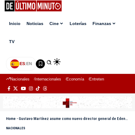
Inicio
Noticias
Cine
Loterías
Finanzas
TV
ES
|
EN
Nacionales
Internacionales
Economía
Entretenimiento
Deport
Home
-
Gustavo Martínez asume como nuevo director general de Edenorte
NACIONALES