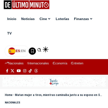
Inicio
Noticias
Cine
Loterías
Finanzas
TV
ES
|
EN
Nacionales
Internacionales
Economía
Entretenimiento
Deport
Home
-
Matan mujer a tiros, mientras caminaba junto a su esposo en Santiago
NACIONALES