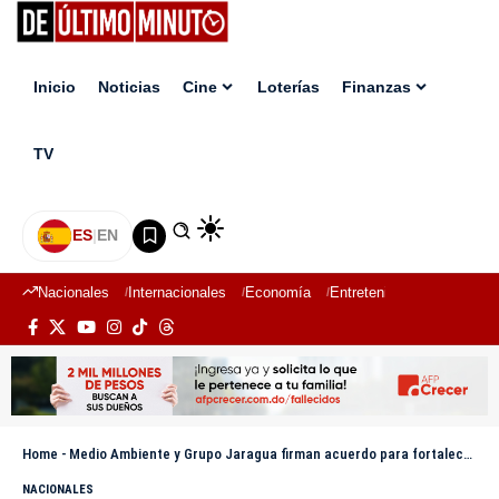
Inicio
Noticias
Cine
Loterías
Finanzas
TV
ES
|
EN
Nacionales
Internacionales
Economía
Entretenimiento
Deport
Home
-
Medio Ambiente y Grupo Jaragua firman acuerdo para fortalecer la gestión de los parques Sierra de Bahoruco y Jaragua
NACIONALES