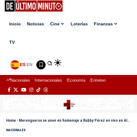
Inicio
Noticias
Cine
Loterías
Finanzas
TV
ES
|
EN
Nacionales
Internacionales
Economía
Entretenimiento
Deport
Home
-
Merengueros se unen en homenaje a Rubby Pérez en vivo en Alofoke
NACIONALES