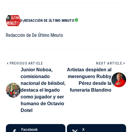
By
REDACCIÓN DE ÚLTIMO MINUTO
Redacción de De Último Minuto
PREVIOUS ARTICLE
NEXT ARTICLE
Junior Noboa,
Artistas despiden al
comisionado
merenguero Rubby
nacional de béisbol,
Pérez desde la
destaca el legado
funeraria Blandino
como jugador y ser
humano de Octavio
Dotel
Facebook
X