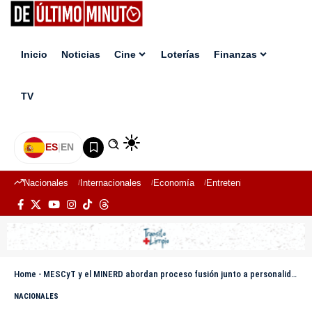
Inicio
Noticias
Cine
Loterías
Finanzas
TV
ES
|
EN
Nacionales
Internacionales
Economía
Entretenimiento
Deport
Home
-
MESCyT y el MINERD abordan proceso fusión junto a personalidades del mundo académico
NACIONALES