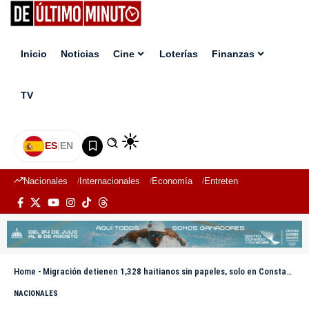
Inicio
Noticias
Cine
Loterías
Finanzas
TV
ES
|
EN
Nacionales
Internacionales
Economía
Entretenimiento
Deport
Home
-
Migración detienen 1,328 haitianos sin papeles, solo en Constanza Vega interdictan 392 en 24 Horas
NACIONALES