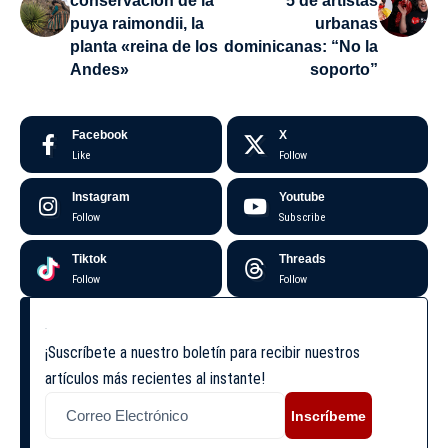
conservación de la
5 de artistas
puya raimondii, la
urbanas
planta «reina de los
dominicanas: “No la
Andes»
soporto”
Facebook
X
Like
Follow
Instagram
Youtube
Follow
Subscribe
Tiktok
Threads
Follow
Follow
¡Suscríbete a nuestro boletín para recibir nuestros
artículos más recientes al instante!
Inscríbeme