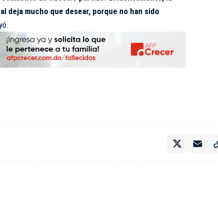
al deja mucho que desear, porque no han sido
yó.