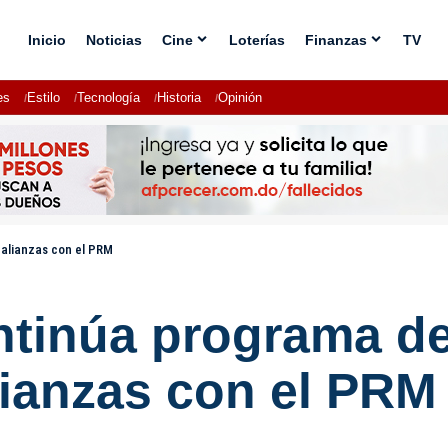
Inicio
Noticias
Cine
Loterías
Finanzas
TV
es
Estilo
Tecnología
Historia
Opinión
 alianzas con el PRM
ntinúa programa de
lianzas con el PRM