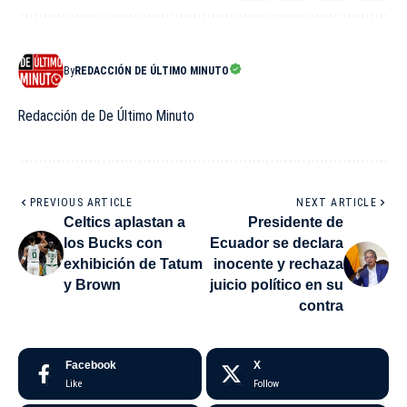
By
REDACCIÓN DE ÚLTIMO MINUTO
Redacción de De Último Minuto
PREVIOUS ARTICLE
NEXT ARTICLE
Celtics aplastan a
Presidente de
los Bucks con
Ecuador se declara
exhibición de Tatum
inocente y rechaza
y Brown
juicio político en su
contra
Facebook
X
Like
Follow