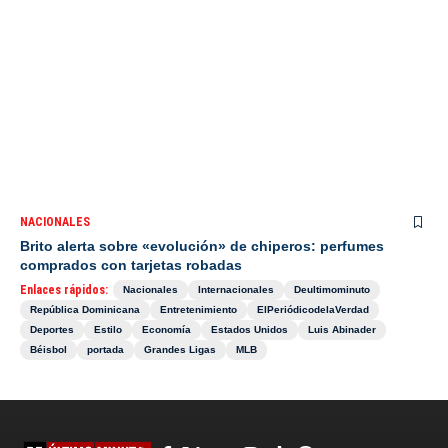
NACIONALES
Brito alerta sobre «evolución» de chiperos: perfumes
comprados con tarjetas robadas
Enlaces rápidos:
Nacionales
Internacionales
Deultimominuto
República Dominicana
Entretenimiento
ElPeriódicodelaVerdad
Deportes
Estilo
Economía
Estados Unidos
Luis Abinader
Béisbol
portada
Grandes Ligas
MLB