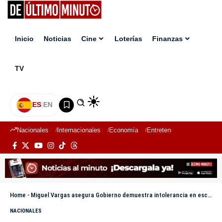
Inicio
Noticias
Cine
Loterías
Finanzas
TV
ES
|
EN
Nacionales
Internacionales
Economía
Entretenimiento
Deport
Home
-
Miguel Vargas asegura Gobierno demuestra intolerancia en escenario político
NACIONALES