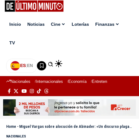
Inicio
Noticias
Cine
Loterías
Finanzas
TV
ES
|
EN
Nacionales
Internacionales
Economía
Entretenimiento
Deport
Home
-
Miguel Vargas sobre alocución de Abinader: «Un discurso plagado de mentiras»
NACIONALES