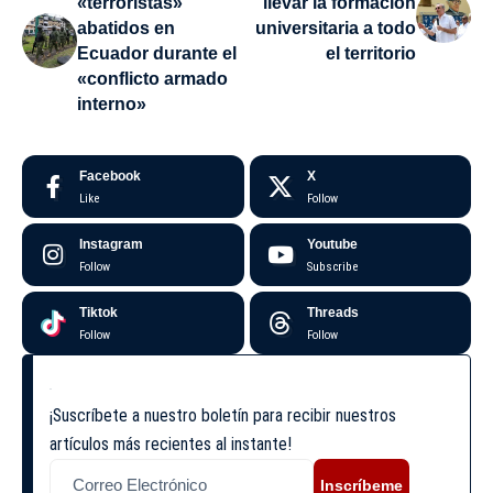
«terroristas»
llevar la formación
abatidos en
universitaria a todo
Ecuador durante el
el territorio
«conflicto armado
interno»
Facebook
X
Like
Follow
Instagram
Youtube
Follow
Subscribe
Tiktok
Threads
Follow
Follow
¡Suscríbete a nuestro boletín para recibir nuestros
artículos más recientes al instante!
Inscríbeme