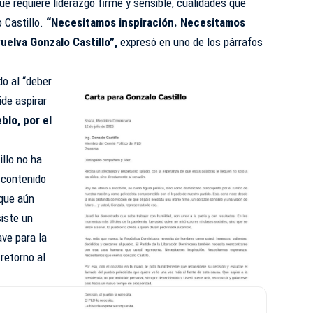
e requiere liderazgo firme y sensible, cualidades que
 Castillo.
“Necesitamos inspiración. Necesitamos
elva Gonzalo Castillo”,
expresó en uno de los párrafos
do al “deber
ide aspirar
blo, por el
llo no ha
 contenido
 que aún
iste un
ave para la
 retorno al