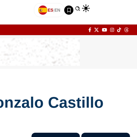
ES
|
EN
nzalo Castillo