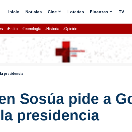
Inicio
Noticias
Cine
Loterías
Finanzas
TV
es
Estilo
Tecnología
Historia
Opinión
 la presidencia
 en Sosúa pide a Go
 la presidencia