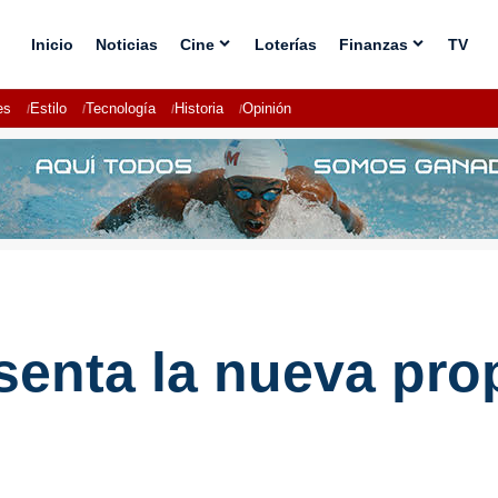
Inicio
Noticias
Cine
Loterías
Finanzas
TV
es
Estilo
Tecnología
Historia
Opinión
esenta la nueva pro