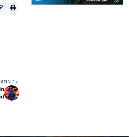
ARTICLE
in
id