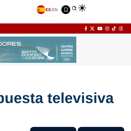
ES
|
EN
puesta televisiva