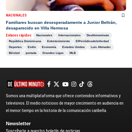
NACIONALES
Familiares buscan desesperadamente a Junior Beltrán,
desaparecido en Villa Hermosa
Enlaces rápidos:
Nacionales
Internacionales
Deultimominuto
República Dominicana
Entretenimiento
ElPeriódicodelaVerdad
Deportes
Estilo
Economía
Estados Unidos
Luis Abinader
Béisbol
portada
Grandes Ligas
MLB
Somos una multiplataforma que ofrece contenidos informativos y
televisivos. El medio noticioso de mayor crecimiento en audiencia en
el menor tiempo en la historia de la comunicación caribeña.
Newsletter
Suscríbete a nuestro boletín de noticias.