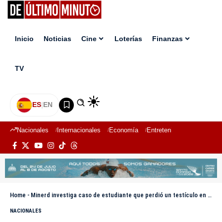
Inicio
Noticias
Cine
Loterías
Finanzas
TV
ES
|
EN
Nacionales
Internacionales
Economía
Entretenimiento
Deport
Home
-
Minerd investiga caso de estudiante que perdió un testículo en Nagua
NACIONALES