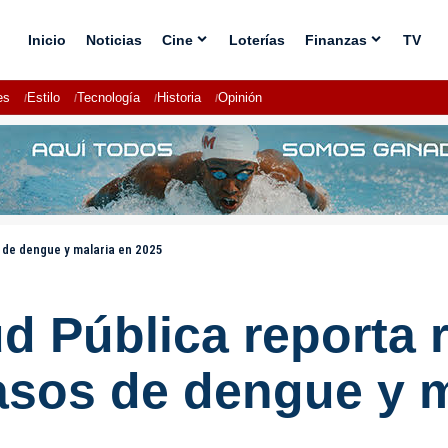
Inicio
Noticias
Cine
Loterías
Finanzas
TV
es
Estilo
Tecnología
Historia
Opinión
s de dengue y malaria en 2025
ud Pública reporta
casos de dengue y 