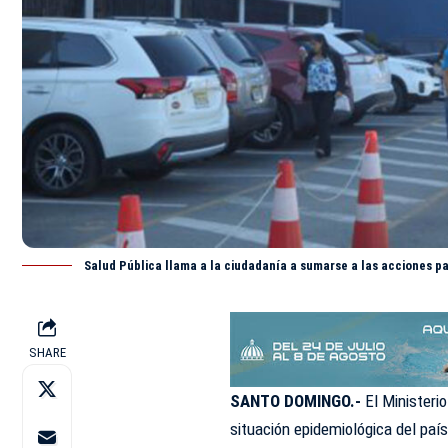
Salud Pública llama a la ciudadanía a sumarse a las acciones p
SHARE
SANTO DOMINGO.-
El Ministeri
situación epidemiológica del paí