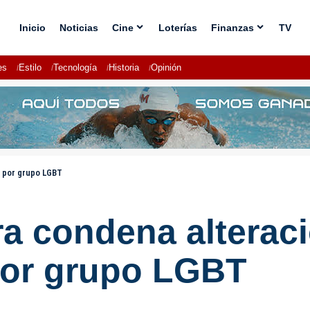
Inicio
Noticias
Cine
Loterías
Finanzas
TV
es
Estilo
Tecnología
Historia
Opinión
l por grupo LGBT
ra condena alteraci
por grupo LGBT