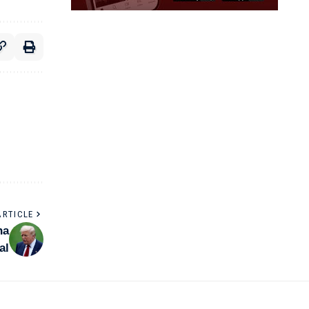
ARTICLE
na
al