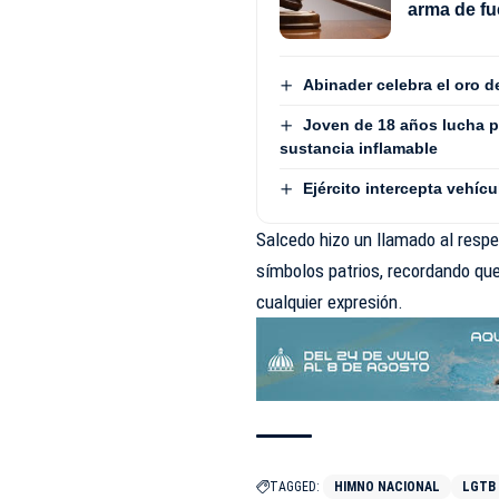
arma de fu
Abinader celebra el oro 
Joven de 18 años lucha p
sustancia inflamable
Ejército intercepta vehí
Salcedo hizo un llamado al resp
símbolos patrios, recordando que
cualquier expresión.
TAGGED:
HIMNO NACIONAL
LGTB