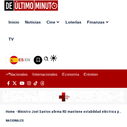
Inicio
Noticias
Cine
Loterías
Finanzas
TV
ES
|
EN
Nacionales
Internacionales
Economía
Entretenimiento
Deport
Home
-
Ministro Joel Santos afirma RD mantiene estabilidad eléctrica pese a incertidumbre internacional
NACIONALES