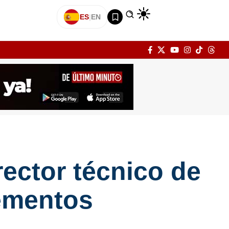
ES
|
EN
rector técnico de
ementos