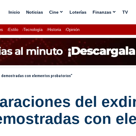
Inicio
Noticias
Cine
Loterías
Finanzas
TV
es
Estilo
Tecnología
Historia
Opinión
án demostradas con elementos probatorios”
laraciones del exdi
emostradas con el