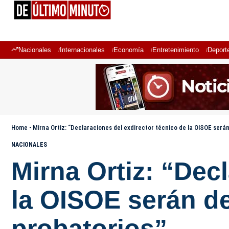
Nacionales
Internacionales
Economía
Entretenimiento
Deport
Home
-
Mirna Ortiz: “Declaraciones del exdirector técnico de la OISOE ser
NACIONALES
Mirna Ortiz: “Dec
la OISOE serán d
probatorios”