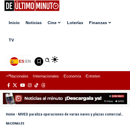
Inicio
Noticias
Cine
Loterías
Finanzas
TV
ES
|
EN
Nacionales
Internacionales
Economía
Entretenimiento
Deport
Home
-
MIVED paraliza operaciones de varias naves y plazas comerciales en el GSD por riesgo de seguridad
NACIONALES