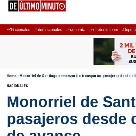
Nacionales
Internacionales
Economía
Entretenimiento
Deport
Home
-
Monorriel de Santiago comenzará a transportar pasajeros desde di
NACIONALES
Monorriel de San
pasajeros desde 
de avance