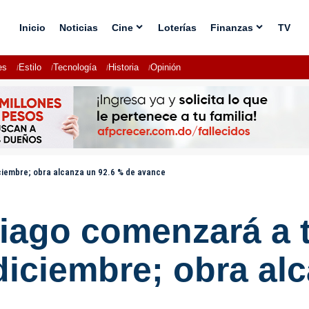
Inicio
Noticias
Cine
Loterías
Finanzas
TV
es
Estilo
Tecnología
Historia
Opinión
ciembre; obra alcanza un 92.6 % de avance
tiago comenzará a 
diciembre; obra al