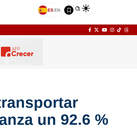
ES
|
EN
transportar
canza un 92.6 %