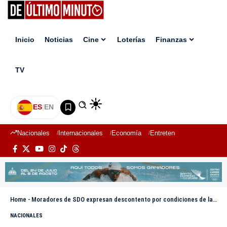
Inicio
Noticias
Cine
Loterías
Finanzas
TV
ES
|
EN
Nacionales
Internacionales
Economía
Entretenimiento
Deport
Home
-
Moradores de SDO expresan descontento por condiciones de las calles
NACIONALES