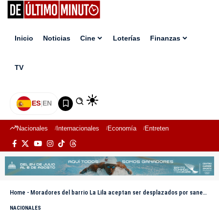
Inicio
Noticias
Cine
Loterías
Finanzas
TV
ES
|
EN
Nacionales
Internacionales
Economía
Entretenimiento
Deport
Home
-
Moradores del barrio La Lila aceptan ser desplazados por saneamiento del río Ozama; exigen condiciones dignas para reubicarse
NACIONALES