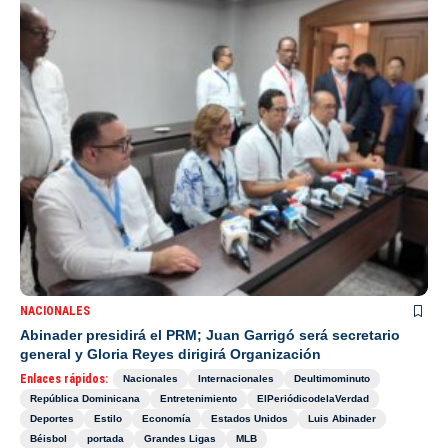
NACIONALES
Abinader presidirá el PRM; Juan Garrigó será secretario
general y Gloria Reyes dirigirá Organización
Enlaces rápidos:
Nacionales
Internacionales
Deultimominuto
República Dominicana
Entretenimiento
ElPeriódicodelaVerdad
Deportes
Estilo
Economía
Estados Unidos
Luis Abinader
Béisbol
portada
Grandes Ligas
MLB