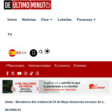
Inicio
Noticias
Cine
Loterías
Finanzas
TV
ES
|
EN
Nacionales
Internacionales
Economía
Entretenimiento
Deport
Home
-
Moradores del residencial 30 de Mayo denuncian escasez de agua potable
NACIONALES