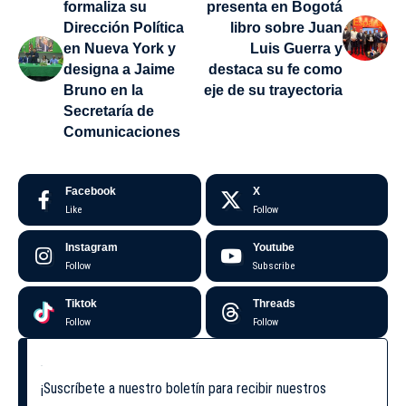
formaliza su
presenta en Bogotá
Dirección Política
libro sobre Juan
en Nueva York y
Luis Guerra y
designa a Jaime
destaca su fe como
Bruno en la
eje de su trayectoria
Secretaría de
Comunicaciones
Facebook
X
Like
Follow
Instagram
Youtube
Follow
Subscribe
Tiktok
Threads
Follow
Follow
¡Suscríbete a nuestro boletín para recibir nuestros