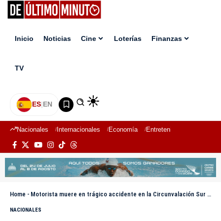
Inicio
Noticias
Cine
Loterías
Finanzas
TV
ES
|
EN
Nacionales
Internacionales
Economía
Entretenimiento
Deport
Home
-
Motorista muere en trágico accidente en la Circunvalación Sur de Santiago Oeste
NACIONALES