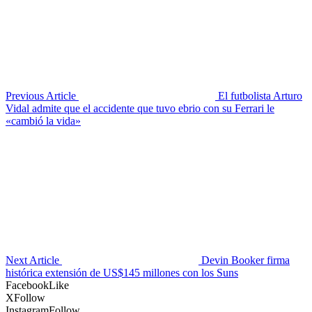
Previous Article
El futbolista Arturo
Vidal admite que el accidente que tuvo ebrio con su Ferrari le
«cambió la vida»
Next Article
Devin Booker firma
histórica extensión de US$145 millones con los Suns
Facebook
Like
X
Follow
Instagram
Follow