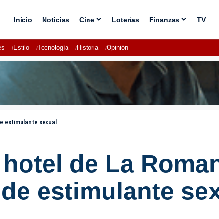
Inicio
Noticias
Cine
Loterías
Finanzas
TV
es
Estilo
Tecnología
Historia
Opinión
e estimulante sexual
hotel de La Roman
de estimulante se