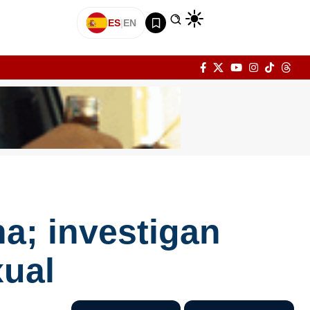
ES
|
EN
a; investigan
xual