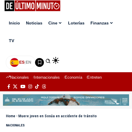
Inicio
Noticias
Cine
Loterías
Finanzas
TV
ES
|
EN
Nacionales
Internacionales
Economía
Entretenimiento
Deport
Home
-
Muere joven en Sosúa en accidente de tránsito
NACIONALES