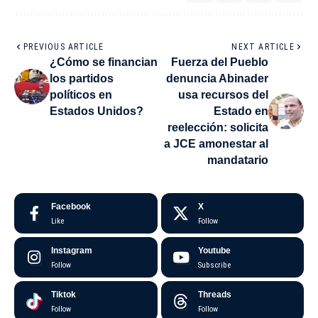
PREVIOUS ARTICLE
NEXT ARTICLE
¿Cómo se financian
Fuerza del Pueblo
los partidos
denuncia Abinader
políticos en
usa recursos del
Estados Unidos?
Estado en
reelección: solicita
a JCE amonestar al
mandatario
Facebook
X
Like
Follow
Instagram
Youtube
Follow
Subscribe
Tiktok
Threads
Follow
Follow