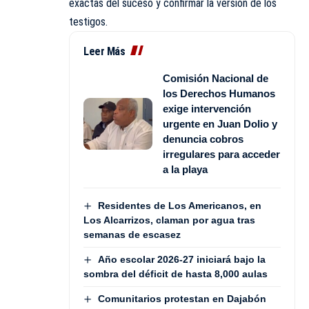
exactas del suceso y confirmar la versión de los
testigos.
Leer Más
Comisión Nacional de
los Derechos Humanos
exige intervención
urgente en Juan Dolio y
denuncia cobros
irregulares para acceder
a la playa
Residentes de Los Americanos, en
Los Alcarrizos, claman por agua tras
semanas de escasez
Año escolar 2026-27 iniciará bajo la
sombra del déficit de hasta 8,000 aulas
Comunitarios protestan en Dajabón