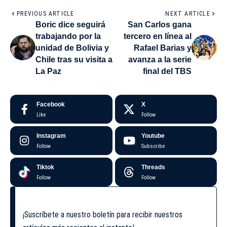
PREVIOUS ARTICLE
NEXT ARTICLE
Boric dice seguirá
San Carlos gana
trabajando por la
tercero en línea al
unidad de Bolivia y
Rafael Barias y
Chile tras su visita a
avanza a la serie
La Paz
final del TBS
Facebook
X
Like
Follow
Instagram
Youtube
Follow
Subscribe
Tiktok
Threads
Follow
Follow
¡Suscríbete a nuestro boletín para recibir nuestros