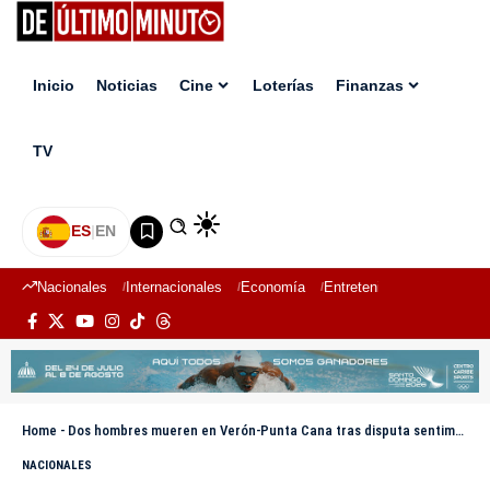
Inicio
Noticias
Cine
Loterías
Finanzas
TV
ES
|
EN
Nacionales
Internacionales
Economía
Entretenimiento
Deport
Home
-
Dos hombres mueren en Verón-Punta Cana tras disputa sentimental
NACIONALES