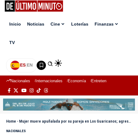
Inicio
Noticias
Cine
Loterías
Finanzas
TV
ES
|
EN
Nacionales
Internacionales
Economía
Entretenimiento
Deport
Home
-
Mujer muere apuñalada por su pareja en Los Guaricanos; agresor está detenido
NACIONALES