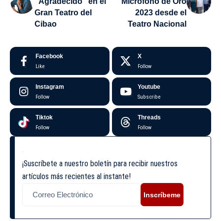
“Agradecido” en el
Micrófono de Oro
Gran Teatro del
2023 desde el
Cibao
Teatro Nacional
Facebook
X
Like
Follow
Instagram
Youtube
Follow
Subscribe
Tiktok
Threads
Follow
Follow
¡Suscríbete a nuestro boletín para recibir nuestros
artículos más recientes al instante!
Inscríbeme