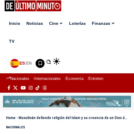
Inicio
Noticias
Cine
Loterías
Finanzas
TV
ES
|
EN
Nacionales
Internacionales
Economía
Entretenimiento
Deport
Home
-
Musulmán defiende religión del Islam y su creencia de un Dios único
NACIONALES