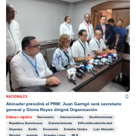
NACIONALES
Abinader presidirá el PRM; Juan Garrigó será secretario
general y Gloria Reyes dirigirá Organización
Enlaces rápidos:
Nacionales
Internacionales
Deultimominuto
República Dominicana
Entretenimiento
ElPeriódicodelaVerdad
Deportes
Estilo
Economía
Estados Unidos
Luis Abinader
Béisbol
portada
Grandes Ligas
MLB