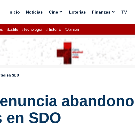
Inicio
Noticias
Cine
Loterías
Finanzas
TV
es
Estilo
Tecnología
Historia
Opinión
ntes en SDO
denuncia abandono 
es en SDO