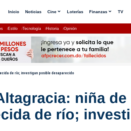
Inicio
Noticias
Cine
Loterías
Finanzas
TV
es
Estilo
Tecnología
Historia
Opinión
ecida de río; investigan posible desaparecido
 Altagracia: niña d
cida de río; invest