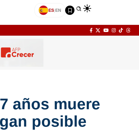
ES
|
EN
e 7 años muere
igan posible