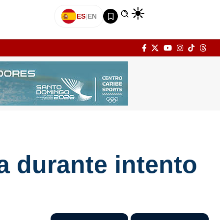
ES
|
EN
a durante intento