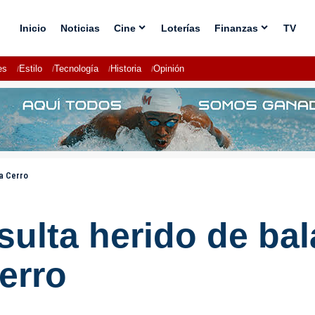
Inicio
Noticias
Cine
Loterías
Finanzas
TV
es
Estilo
Tecnología
Historia
Opinión
la Cerro
sulta herido de bal
Cerro