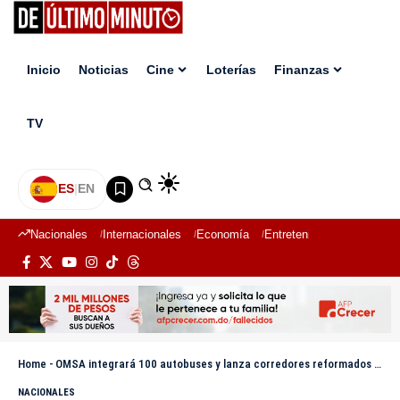
Inicio
Noticias
Cine
Loterías
Finanzas
TV
ES
|
EN
Nacionales
Internacionales
Economía
Entretenimiento
Deport
Home
-
OMSA integrará 100 autobuses y lanza corredores reformados en su 28 aniversario
NACIONALES